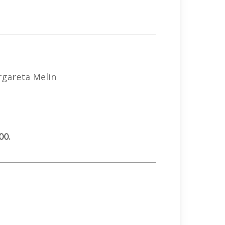
rgareta Melin
00.