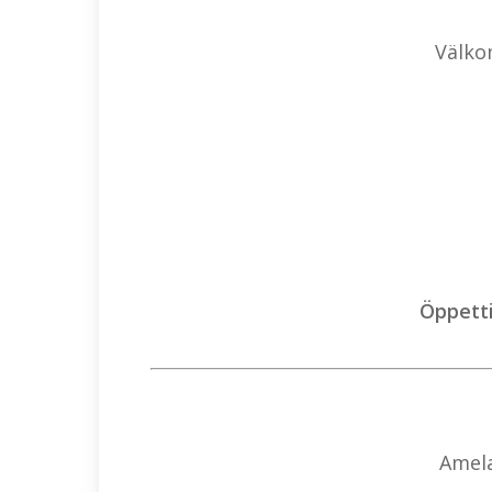
Välko
Öppetti
Amela