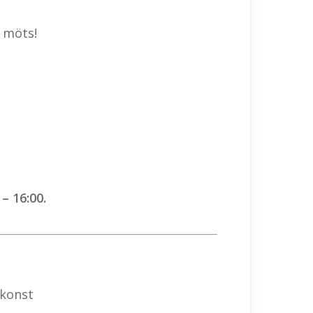
 möts!
– 16:00.
vkonst